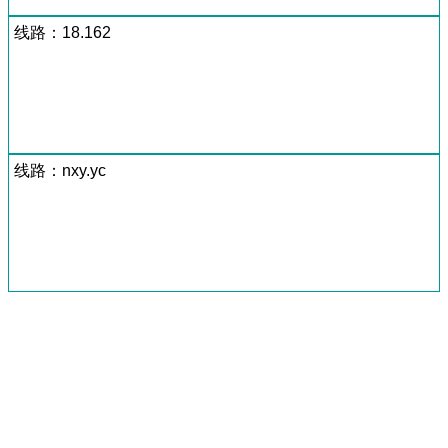
线路：18.162
线路：nxy.yc