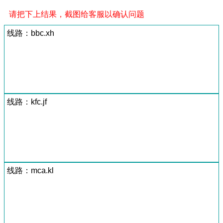
请把下上结果，截图给客服以确认问题
线路：bbc.xh
线路：kfc.jf
线路：mca.kl